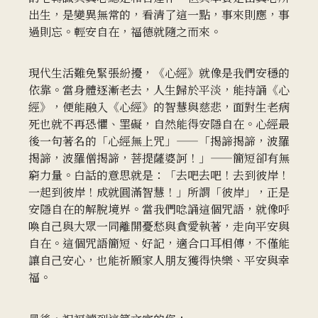
出生，是變異無常的，看清了這一點，事來則應，事
過則忘。輕安自在，福德就隨之而來。
現代生活難免緊張紛擾，《心經》就像是我們安穩的
依靠。當身體逐漸老去，人生歸於平淡，能持誦《心
經》，便能融入《心經》的智慧與慈悲，面對生老病
死也就不再恐懼、罣礙，自然能得安隱自在。心經最
後一句著名的「心經無上咒」——「揭諦揭諦，波羅
揭諦，波羅僧揭諦，菩提薩婆訶！」——簡短卻有無
窮力量。白話的意思就是：「去吧去吧！去到彼岸！
一起到彼岸！成就圓滿智慧！」所謂「彼岸」，正是
安隱自在的解脫境界。當我們唸誦這個咒語，就像呼
喚自己與大眾一同離開憂愁與貪愛執著，走向平安與
自在。這個咒語簡短、好記，適合口耳相傳，不僅能
讓自己安心，也能祈願家人朋友獲得快樂、平安與幸
福。