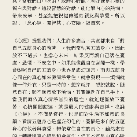
慧。當我們口中唸誦，或靜心聆聽，就好像是心靈的
獨白與對話。這段智慧的對話，能化解內心的熱惱，
帶來安寧，甚至能把祝福傳遞給親友與摯愛。所以
說：「念心經，開智慧；心安隱，福自來。」
《心經》提醒我們：人生許多痛苦，其實都來自「對
自己五蘊身心的執著」。我們常執著五蘊身心，因此
放不下過去，也擔心未來，結果反而讓自己活在憂
慮、恐懼、不安之中。如果能像觀自在菩薩一樣，學
會觀照自己的五蘊身心世界是虛幻無常，而與五蘊身
心同在的真心如來藏清淨常住，就會發現——煩惱就
像一件外衣，只是一時的，想穿就穿，想脫就脫，隨
意自在；願不願意放下煩惱，其實鑰匙在自己手上。
當我們轉依真心清淨無染的體性，就能逐漸放下憂
苦，心情開闊豁達，就是最大的健康與吉祥。唸誦
《心經》，不僅是修行，也是面對生活不如意的良
藥。看清五蘊身心是虛妄幻化的，憂惱是來自對五蘊
身心的執著與貪愛，轉依常住自在的真心，雖然虛妄
的七轉識與真心總是和合運作，但其本質是由真心所