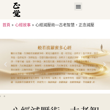
首頁
»
心經故事
»
心經減壓術—古老智慧，正念減壓