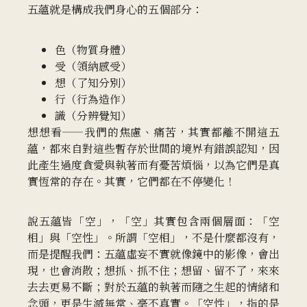
五蘊就是構成我們身心的五個部分：
色（物質身體）
受（領納感受）
想（了知分別）
行（行為造作）
識（分辨覺知）
想想看——我們的焦慮、痛苦，其實都離不開這五
蘊，都來自對這些暫存於世間的境界有錯誤認知，因
此產生過度貪愛與執著而有憂苦煩惱，以為它們是真
實恆常的存在。其實，它們都在不停變化！
說五蘊皆「空」，「空」其實包含兩個層面：「空
相」與「空性」。所謂「空相」，不是什麼都沒有，
而是提醒我們：五蘊虛妄不實就像鏡中的影像，會出
現，也會消散；想抓、抓不住；想留、留不了，來來
去去更易不斷；對於五蘊的執著而隨之生起的情緒和
念頭，更是生滅無常、毫不真實。「空性」，指的是