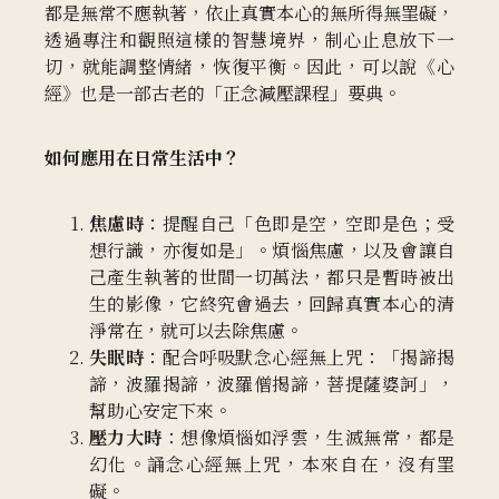
都是無常不應執著，依止真實本心的無所得無罣礙，
透過專注和觀照這樣的智慧境界，制心止息放下一
切，就能調整情緒，恢復平衡。因此，可以說《心
經》也是一部古老的「正念減壓課程」要典。
如何應用在日常生活中？
焦慮時
：提醒自己「色即是空，空即是色；受
想行識，亦復如是」。煩惱焦慮，以及會讓自
己產生執著的世間一切萬法，都只是暫時被出
生的影像，它終究會過去，回歸真實本心的清
淨常在，就可以去除焦慮。
失眠時
：配合呼吸默念心經無上咒：「揭諦揭
諦，波羅揭諦，波羅僧揭諦，菩提薩婆訶」，
幫助心安定下來。
壓力大時
：想像煩惱如浮雲，生滅無常，都是
幻化。誦念心經無上咒，本來自在，沒有罣
礙。