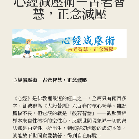
心經減壓術—古老智
慧，正念減壓
心經減壓術—古老智慧，正念減壓
《心經》是佛教裡最短的經典之一，全篇只有兩百多
字，卻被視為《大般若經》六百卷的核心精華。雖然
篇幅不長，但它談的就是「般若智慧」——觀照實相
界本來自性清淨的空性心，反觀世間現象界一切的萬
法都是由空性心所出生，猶如夢幻泡影的虛幻本質，
就能放下世間貪愛執著，得到自在解脫。