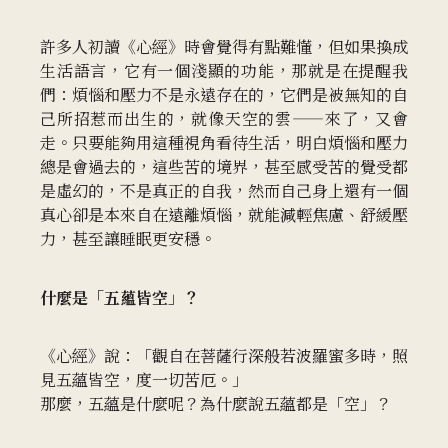
許多人初讀《心經》時會覺得有點難懂，但如果換成
生活語言，它有一個淺顯的功能，那就是在提醒我
們：煩惱和壓力不是永遠存在的，它們是被無知的自
己所招惹而出生的，就像天空的雲——來了，又會
走。只要能夠用這種視角看待生活，明白煩惱和壓力
總是會過去的，這些苦的境界，甚至感受苦的覺受都
是虛幻的，不是真正的自我，然而自己身上還有一個
真心卻是本來自在遠離煩惱，就能減輕焦慮、舒緩壓
力，甚至讓睡眠更安穩。
什麼是「五蘊皆空」？
《心經》說：「觀自在菩薩行深般若波羅蜜多時，照
見五蘊皆空，度一切苦厄。」
那麼，五蘊是什麼呢？為什麼說五蘊都是「空」？