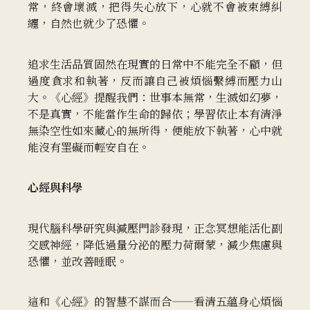
常，終會壞滅，把得失心放下，心就不會被束縛糾
纏，自然也就少了恐懼。
追求生活品質固然在現實的日常中不能完全不顧，但
過度貪求和執著，反而讓自己被煩惱繫縛而壓力山
大。《心經》提醒我們：世事本無常，生滅如幻夢，
不是真實，不能當作生命的歸依；學習依止本有清淨
無染空性如來藏心的無所得，便能放下執著，心中就
能沒有罣礙而輕安自在。
心經與科學
現代腦科學研究與減壓門診發現，正念冥想能活化副
交感神經，降低過量分泌的壓力荷爾蒙，減少焦慮與
恐懼，並改善睡眠。
這和《心經》的智慧不謀而合——看清五蘊身心煩惱