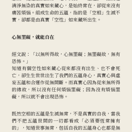
清淨無染的真實如來藏心，是始終常在，卻從來沒有
痛苦煩惱。組成生命的五蘊，指的是「空相」生滅不
實，卻都是由真實「空性」如來藏所出生。
心無罣礙，就能自在
經文說：「以無所得故，心無罣礙；無罣礙故，無有
恐怖。」
知道有個空性如來藏心從來都沒有出生、也不會死
亡，卻生生世世出生了我們的五蘊身心，真實心與虛
妄五蘊和合運作從無間斷。而真實心因為從來無所得
的緣故，所以沒有任何煩惱罣礙；因為沒有煩惱罣
礙，所以就不會出現恐怖。
既然空相的五蘊是生滅無常，不是真實的自我，當我
們不把五蘊世間的一切都看成「必須要恆常擁有
的」，知道世事無常，包括自我的五蘊身心也都是無