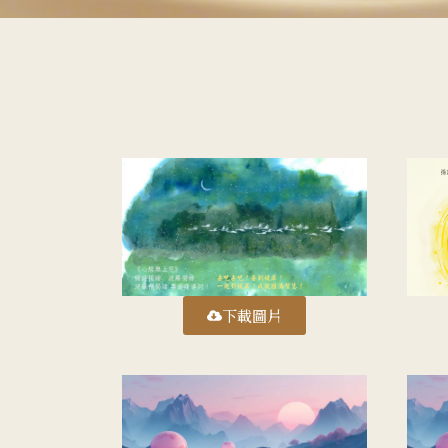
揭諦揭
揭
去吧去吧!
下載圖片