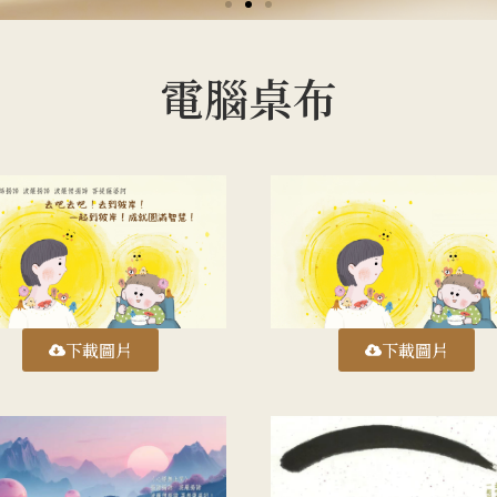
諦 波羅揭諦 波羅
電腦桌布
諦 菩提薩婆訶
 去到彼岸! 一起到彼岸! 成就圓滿智慧!
下載圖片
下載圖片