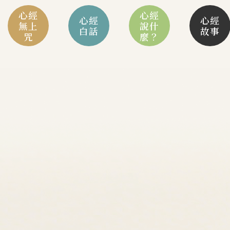
心經
心經
心經
心經
無上
說什
白話
故事
咒
麼？