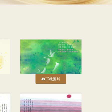
僧
下載圖片