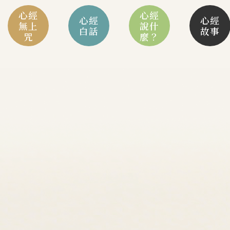
心經
心經
心經
心經
無上
說什
白話
故事
咒
麼？