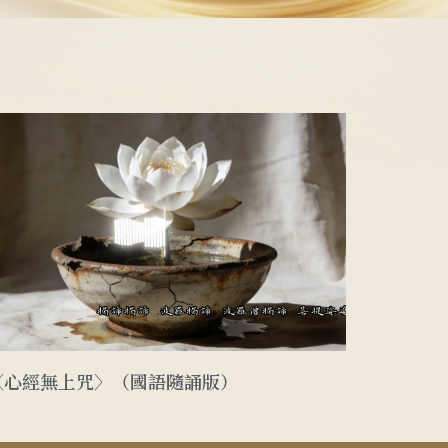
僧
〈心經無上咒〉（國語隨誦版）