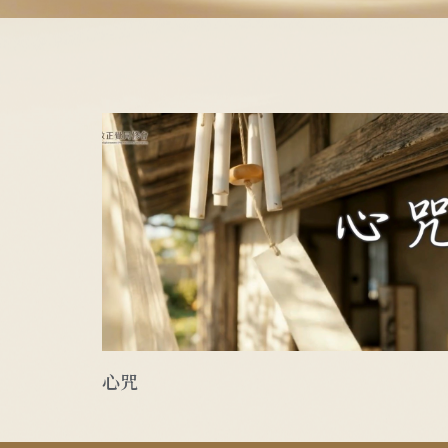
揭諦揭
揭
去吧去吧!
心咒