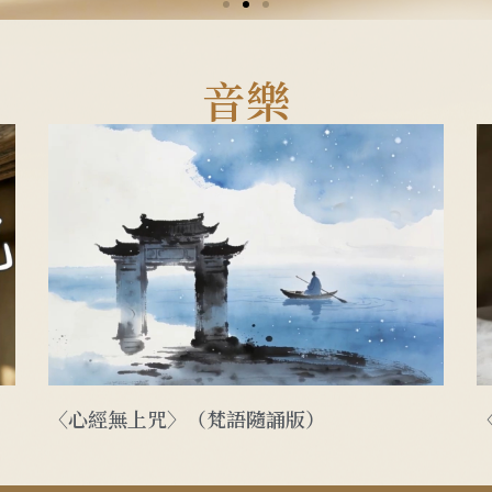
諦 波羅揭諦 波羅
音樂
諦 菩提薩婆訶
 去到彼岸! 一起到彼岸! 成就圓滿智慧!
〈心經無上咒〉（梵語隨誦版）